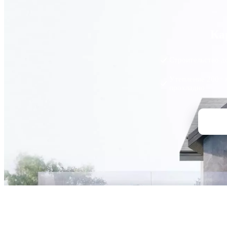
Ка
Строительство д
Утепление 200+ 
прохладно