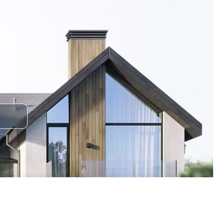
сти
ия до 30 % на
о заезжать сразу