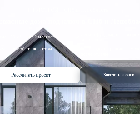
[ ФМСТРОЙ · СПб и Ленобласть ]
ркасные дома под ключ в СПб и Ленобла
Лёгкий фундамент — эконом
ома 150 м² — от 2 месяцев
основании
мм — зимой тепло, летом
Без усадки и трещин — можн
после отделки
Рассчитать проект
Заказать звонок